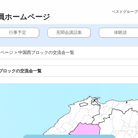
ベストグループ
員ホームページ
行事予定
見聞会講話集
体験談
ムページ
>
中国西ブロックの交流会一覧
ブロックの交流会一覧