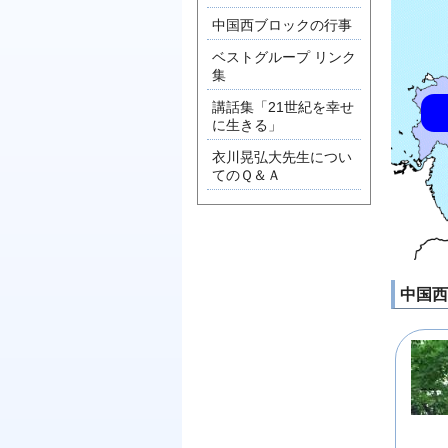
中国西ブロックの行事
ベストグループ リンク
集
講話集「21世紀を幸せ
に生きる」
衣川晃弘大先生につい
てのＱ＆Ａ
中国西