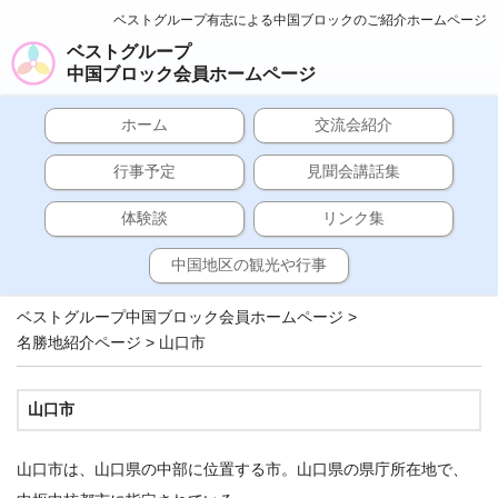
ベストグループ有志による中国ブロックのご紹介ホームページ
ベストグループ
中国ブロック会員ホームページ
ホーム
交流会紹介
行事予定
見聞会講話集
体験談
リンク集
中国地区の観光や行事
ベストグループ中国ブロック会員ホームページ
>
名勝地紹介ページ
>
山口市
山口市
山口市は、山口県の中部に位置する市。山口県の県庁所在地で、