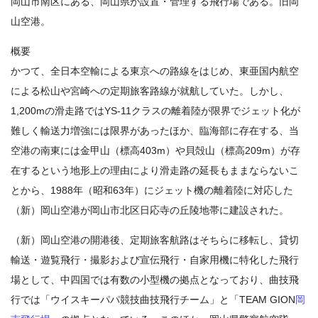
岡山市南区にある、岡山県が設置・管理する飛行場である。旧岡
山空港。
概要
かつて、全日本空輸による東京への路線をはじめ、東亜国内航空
による松山や宮崎への定期旅客路線が就航していた。しかし、
1,200mの滑走路ではYS-11クラスの離着陸が限界でジェット化が
難しく輸送力増強には限界があったほか、臨海部に存在する、当
空港の南東には金甲山（標高403m）や貝殻山（標高209m）が存
在するという地形上の理由により滑走路の延長もままならないこ
とから、1988年（昭和63年）にジェット機の離着陸に対応した
（新）岡山空港が岡山市北区日応寺の丘陵地帯に建設された。
（新）岡山空港の開港後、定期旅客航路はそちらに移転し、貸切
輸送・遊覧飛行・撮影および宣伝飛行・自家用機に特化した飛行
場として、中四国では有数の小型機の拠点となっており、曲技飛
行では「ウイスキーパパ競技曲技飛行チーム」と「TEAM GION
岡