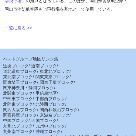
南飛行場
」の拠点となっている。このほか、岡山県警察航空隊・
岡山市消防航空隊も当飛行場を基地として使用している。
一覧に戻る <<
ベストグループ地区リンク集
道央ブロック
/
道南ブロック
/
道北道東ブロック
/
東北北ブロック
/
東北南ブロック
/
関東東京ブロック
/
関東埼玉ブロック
/
関東千葉ブロック
/
関東神奈川・静岡ブロック
/
北関東ブロック
/
甲信越地区
/
中部東ブロック
/
中部西ブロック
/
北陸東ブロック
/
北陸西ブロック
/
関西大阪ブロック
/
関西和歌山ブロック
/
関西兵庫ブロック
/
京滋奈ブロック
/
中国ブロック
/
四国ブロック
/
九州北ブロック
/
九州中ブロック
/
九州南ブロック
/
沖縄ブロック
/